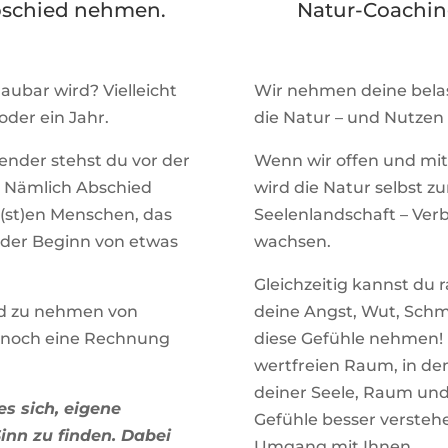
Abschied nehmen.
Natur-Coachin
ubar wird? Vielleicht
Wir nehmen deine bela
der ein Jahr.
die Natur – und Nutzen 
ender stehst du vor der
Wenn wir offen und mit
. Nämlich Abschied
wird die Natur selbst z
(st)en Menschen, das
Seelenlandschaft – Ver
 der Beginn von etwas
wachsen.
Gleichzeitig kannst du r
ed zu nehmen von
deine Angst, Wut, Sch
 noch eine Rechnung
diese Gefühle nehmen! D
wertfreien Raum, in d
deiner Seele, Raum und 
s sich, eigene
Gefühle besser versteh
nn zu finden. Dabei
Umgang mit Ihnen.