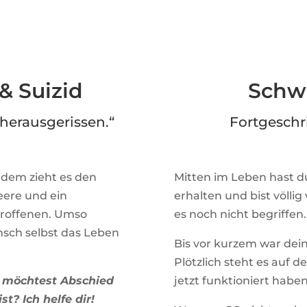
 & Suizid
Schw
z herausgerissen.“
Fortgeschrit
, dem zieht es den
Mitten im Leben hast 
eere und ein
erhalten und bist völli
troffenen. Umso
es noch nicht begriffen
nsch selbst das Leben
Bis vor kurzem war dein
Plötzlich steht es auf d
u möchtest Abschied
jetzt funktioniert habe
t? Ich helfe dir!